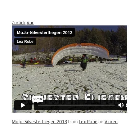
Zum
Inhalt
springen
Zurück
Vor
MoJo-Silvesterfliegen 2013
from
Lex Robé
on
Vimeo
.