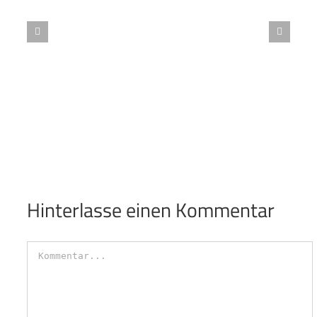
terr. Meisterschaft der Vereine 2016 online
Video vom Sil
Hinterlasse einen Kommentar
Kommentar