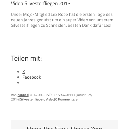
Video Silvesterfliegen 2013
Unser Mojo-Mitglied Lex Robé hat die ersten Tage des
neuen Jahres genutzt um ein super Video von unserem
Silvesterfliegen zu Schneiden. Besten Dank dafür Lex!!
Teilen mit:
X
Facebook
Von
hannes
|
2014-06-05T19:15:44+01:00
Januar 5th,
2014
|
Silvesterfliegen
,
Video
|
0 Kommentare
Share This Story, Choose Your