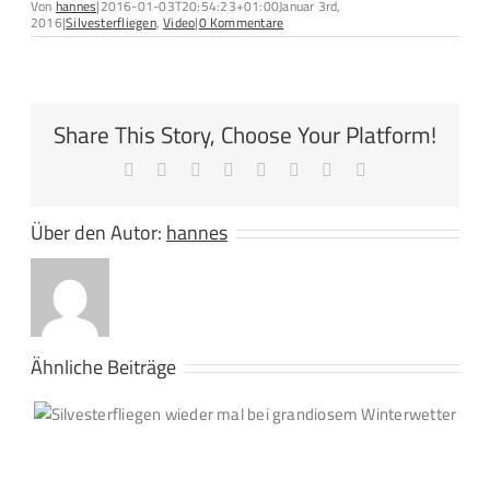
Von
hannes
|
2016-01-03T20:54:23+01:00
Januar 3rd,
2016
|
Silvesterfliegen
,
Video
|
0 Kommentare
Share This Story, Choose Your Platform!
Facebook
X
Reddit
LinkedIn
Tumblr
Pinterest
Vk
E-
Mail
Über den Autor:
hannes
Ähnliche Beiträge