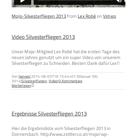
MoJo-Silvesterfliegen 2013
from
Lex Robé
on
Vimeo
.
Video Silvesterfliegen 2013
Unser Mojo-Mitglied Lex Robé hat die ersten Tage des
neuen Jahres genutzt um ein super Video von unserem
Silvesterfliegen zu Schneiden. Besten Dank dafür Lex!!
Von
hannes
|
2014-06-05T19:15:44+01:00
Januar 5th,
2014
|
Silvesterfliegen
,
Video
|
0 Kommentare
Weiterlesen
Ergebnisse Silvesterfliegen 2013
Hier die Ergebnisliste vom Silvesterfliegen 2013 in
Donnersbach. http://www.zettler.co.at/mojo/wp-