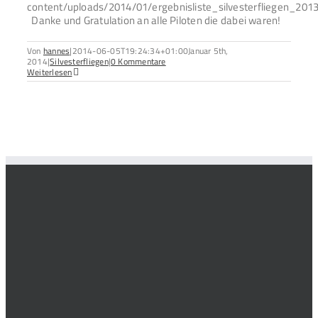
content/uploads/2014/01/ergebnisliste_silvesterfliegen_2013
Danke und Gratulation an alle Piloten die dabei waren!
Von
hannes
|
2014-06-05T19:24:34+01:00
Januar 5th,
2014
|
Silvesterfliegen
|
0 Kommentare
Weiterlesen