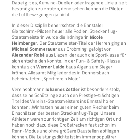
Dabei gilt es, Aufwind-Quellen oder tragende Linie allzeit
bestmöglich zu erraten, denn sehen können die Piloten
die Luftbewegungen ja nicht.
In dieser Disziplin beherrschten die Ennstaler
Gleitschirm-Piloten heuer alle Podien: Streckenflug-
Staatsmeisterin wurde die Irdningerin
Nicole
Heimberger
. Der Staatsmeister-Titel der Herren ging an
Michael Sommerauer
aus Gröbming, gefolgt von
Alexander Robé
aus Liezen, der auch die Sportklasse für
sich entscheiden konnte. In der Fun- & Safety-Klasse
konnte sich
Werner Luidolt
aus Aigen zum Sieger
krönen. Allesamt Mitglieder des in Donnersbach
beheimateten „Sportverein Mojo“.
Vereinsobmann
Johannes Zettler
ist besonders stolz,
dass seine Schützlinge auch den Prestige-trächtigen
Titel des Vereins-Staatsmeisters ins Ennstal holen
konnten: „Wir hatten heuer einen guten Riecher beim
Einschätzen der besten Streckenflug-Tage. Unsere
Athleten waren zur richtigen Zeit am richtigen Ort und
haben noch dazu diese Großstrecken fast schon im
Renn-Modus und ohne größere Baustellen abfliegen
können. Die Leistungsdichte ist im immer populärer