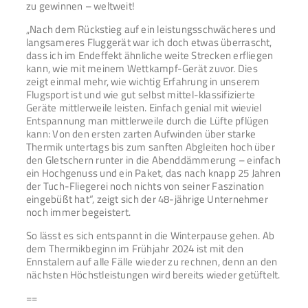
zu gewinnen – weltweit!
„Nach dem Rückstieg auf ein leistungsschwächeres und
langsameres Fluggerät war ich doch etwas überrascht,
dass ich im Endeffekt ähnliche weite Strecken erfliegen
kann, wie mit meinem Wettkampf-Gerät zuvor. Dies
zeigt einmal mehr, wie wichtig Erfahrung in unserem
Flugsport ist und wie gut selbst mittel-klassifizierte
Geräte mittlerweile leisten. Einfach genial mit wieviel
Entspannung man mittlerweile durch die Lüfte pflügen
kann: Von den ersten zarten Aufwinden über starke
Thermik untertags bis zum sanften Abgleiten hoch über
den Gletschern runter in die Abenddämmerung – einfach
ein Hochgenuss und ein Paket, das nach knapp 25 Jahren
der Tuch-Fliegerei noch nichts von seiner Faszination
eingebüßt hat“, zeigt sich der 48-jährige Unternehmer
noch immer begeistert.
So lässt es sich entspannt in die Winterpause gehen. Ab
dem Thermikbeginn im Frühjahr 2024 ist mit den
Ennstalern auf alle Fälle wieder zu rechnen, denn an den
nächsten Höchstleistungen wird bereits wieder getüftelt.
==