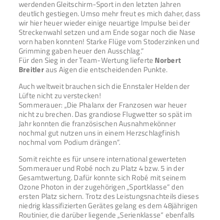
werdenden Gleitschirm-Sport in den letzten Jahren
deutlich gestiegen. Umso mehr freut es mich daher, dass
wir hier heuer wieder einige neuartige Impulse bei der
Streckenwahl setzen und am Ende sogar noch die Nase
vorn haben konnten! Starke Flüge vom Stoderzinken und
Grimming gaben heuer den Ausschlag.“
Für den Sieg in der Team-Wertung lieferte
Norbert
Breitler
aus Aigen die entscheidenden Punkte.
Auch weltweit brauchen sich die Ennstaler Helden der
Lüfte nicht zu verstecken!
Sommerauer: „Die Phalanx der Franzosen war heuer
nicht zu brechen. Das grandiose Flugwetter so spät im
Jahr konnten die französischen Ausnahmekönner
nochmal gut nutzen uns in einem Herzschlagfinish
nochmal vom Podium drängen“.
Somit reichte es für unsere international gewerteten
Sommerauer und Robé noch zu Platz 4 bzw. 5 in der
Gesamtwertung. Dafür konnte sich Robé mit seinem
Ozone Photon in der zugehörigen „Sportklasse“ den
ersten Platz sichern. Trotz des Leistungsnachteils dieses
niedrig klassifizierten Gerätes gelang es dem 48jährigen
Routinier, die darüber liegende „Serienklasse“ ebenfalls