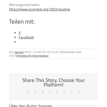
Wertungsnachweis:
https://www.xcontest.org/2023/austria
Teilen mit:
X
Facebook
Von
hannes
|
2023-12-06T19:10:53+01:00
Dezember 6th,
2023
|
Allgemein
|
0 Kommentare
Share This Story, Choose Your
Platform!
Facebook
X
Reddit
LinkedIn
Tumblr
Pinterest
Vk
E-
Mail
Über den Autor:
hannes