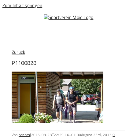
Zum Inhalt springen
Zurück
P1100828
Von
hannes
|
2015-08-23T22:29:16+01:00
August 23rd, 2015
|
0