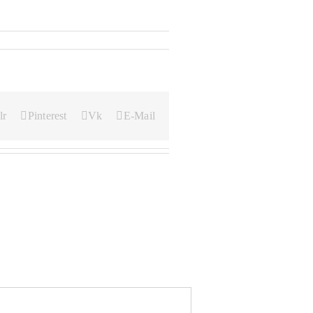
lr
Pinterest
Vk
E-Mail