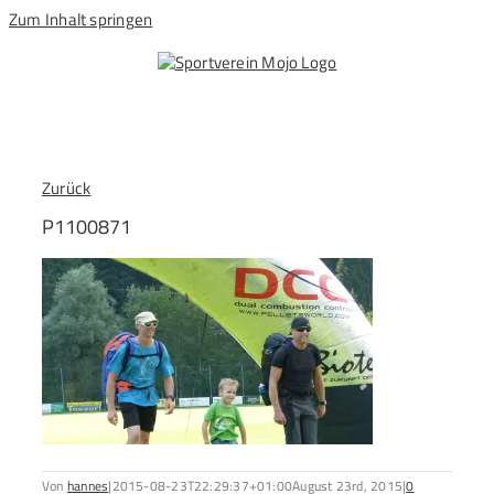
Zum Inhalt springen
Zurück
P1100871
Von
hannes
|
2015-08-23T22:29:37+01:00
August 23rd, 2015
|
0