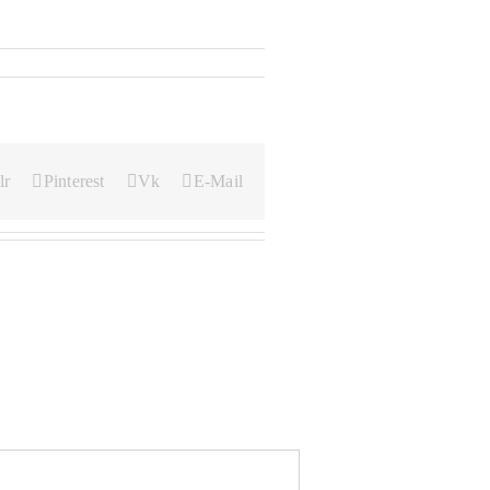
lr
Pinterest
Vk
E-Mail