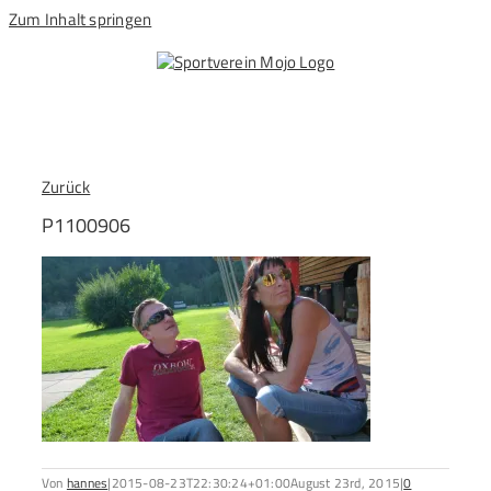
Zum Inhalt springen
Zurück
P1100906
Von
hannes
|
2015-08-23T22:30:24+01:00
August 23rd, 2015
|
0