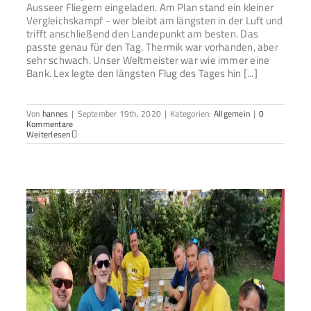
Ausseer Fliegern eingeladen. Am Plan stand ein kleiner
Vergleichskampf - wer bleibt am längsten in der Luft und
trifft anschließend den Landepunkt am besten. Das
passte genau für den Tag. Thermik war vorhanden, aber
sehr schwach. Unser Weltmeister war wie immer eine
Bank. Lex legte den längsten Flug des Tages hin [...]
Von
hannes
|
September 19th, 2020
|
Kategorien:
Allgemein
|
0
Kommentare
Weiterlesen