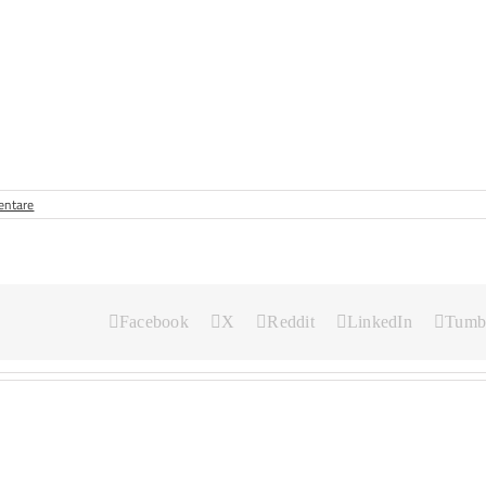
ntare
Facebook
X
Reddit
LinkedIn
Tumb