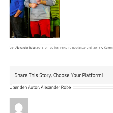
Von
Alexander Robé
|
2016-01-02T05:16:47+01:00
Januar 2nd, 2016
|
0 Komme
Share This Story, Choose Your Platform!
Über den Autor:
Alexander Robé